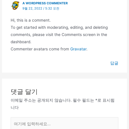
A WORDPRESS COMMENTER
9월 22, 2022 / 5:32 오전
Hi, this is a comment.
To get started with moderating, editing, and deleting
comments, please visit the Comments screen in the
dashboard.
Commenter avatars come from
Gravatar
.
답글
댓글 달기
이메일 주소는 공개되지 않습니다.
필수 필드는
*
로 표시됩
니다
여
기