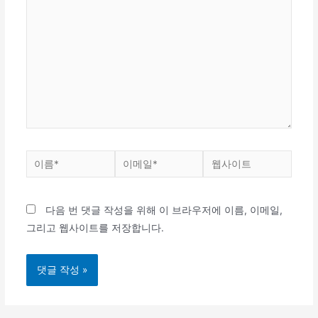
에
입
력
하
세
요...
이
이
웹
름
메
사
*
일
이
다음 번 댓글 작성을 위해 이 브라우저에 이름, 이메일,
*
트
그리고 웹사이트를 저장합니다.