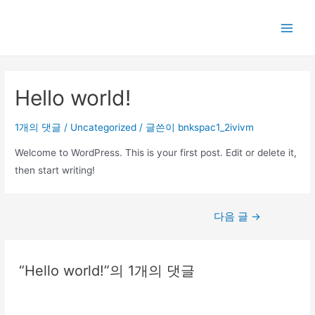
콘
텐
Main
츠
로
Men
건
Hello world!
너
뛰
1개의 댓글
/
Uncategorized
/ 글쓴이
bnkspac1_2ivivm
기
Welcome to WordPress. This is your first post. Edit or delete it,
then start writing!
글
다음 글
→
탐
색
“Hello world!”의 1개의 댓글